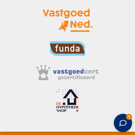
“Mijn Passie voor Wonen en Makelaardij”
E-mail Koen