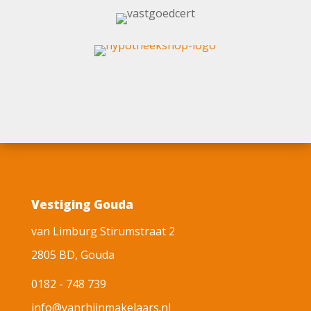
E-mail Koen
Vestiging Gouda
van Limburg Stirumstraat 2
2805 BD, Gouda
0182 - 748 739
info@vanrhijnmakelaars.nl